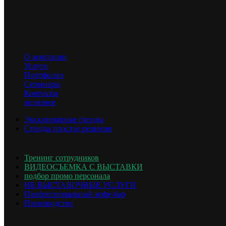
2
Площадь стенда
60 м
ОПИСАНИЕ ПРОЕКТА
Стильный, престижный и очень уютный стенд островного
О компании
типа, на котором разместилась удобная переговорная зона,
Услуги
ресепшн и большие мультимедийные экраны для привлечения
Портфолио
внимания посетителей к компании
Семинары
Контакты
полезное
Эксклюзивные стенды
Стенды простое решение
Тренинг сотрудников
ВИДЕОСЪЕМКА С ВЫСТАВКИ
подбор промо персонала
НЕ ВЫСТАВОЧНЫЕ УСЛУГИ
Профессиональный кофе-бар
Производство