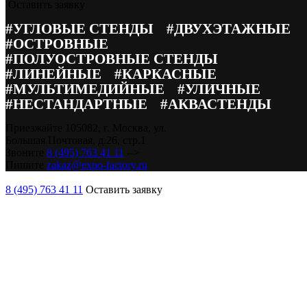
Оставить заявку
#УГЛОВЫЕ СТЕНДЫ
#ДВУХЭТАЖНЫЕ
#ОСТРОВНЫЕ
#ПОЛУОСТРОВНЫЕ СТЕНДЫ
#ЛИНЕЙНЫЕ
#КАРКАСНЫЕ
#МУЛЬТИМЕДИЙНЫЕ
#УЛИЧНЫЕ
#НЕСТАНДАРТНЫЕ
#АКВАСТЕНДЫ
Приезжайте
105082, г. Москва, ул.
Большая Почтовая, д.26, стр.1
Звоните
8 (495) 763 41 11
-->
Пишите
zakaz@expo-factory.ru
8 (495) 763 41 11
Оставить заявку