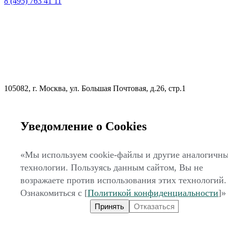
8 (495) 763 41 11
105082, г. Москва, ул. Большая Почтовая, д.26, стр.1
Уведомление о Cookies
«Мы используем cookie-файлы и другие аналогичн
технологии. Пользуясь данным сайтом, Вы не
zakaz@expo-factory.ru
возражаете против использования этих технологий.
Оставить заявку
Ознакомиться с [
Политикой конфиденциальности
]»
© 2007-2026
ООО «ВК МИРЭКС»
Принять
Отказаться
УСЛУГИ:
Дизайн выставочных стендов
,
Проектирование
стендов
,
Разработка выставочных стендов
,
Застройка