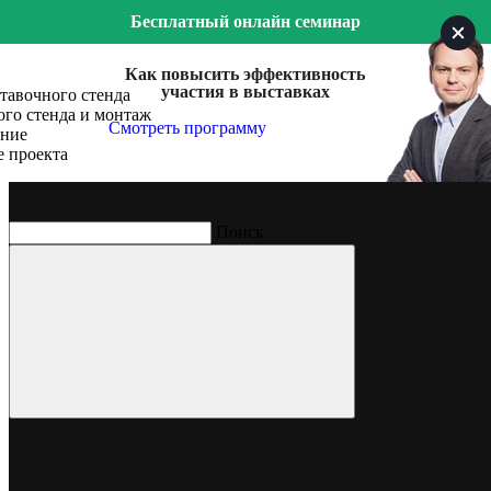
Бесплатный онлайн семинар
Как повысить эффективность
участия в выставках
тавочного стенда
го стенда и монтаж
Смотреть программу
ение
е проекта
Поиск
VESPER
Компания специализируется в сегменте жилой недвижимости
класса de luxe, портфель компании включает 15 объектов в
Москве и странах Европы
Выставка
Moscow Urban Forum
Место проведения
ВВЦ, Москва
Год, месяц
Июль, 2017