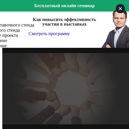
Бесплатный онлайн семинар
Как повысить эффективность
участия в выставках
тавочного стенда
го стенда
Смотреть программу
е проекта
ение
ние
БиоМастер
БиоМастер – это производство высококачественных
удобрений, почвогрунтов и субстратов.
Выставка
Flowers Expo
Место проведения
Крокус Экспо, Москва
Год, месяц
Сентябрь, 2024
2