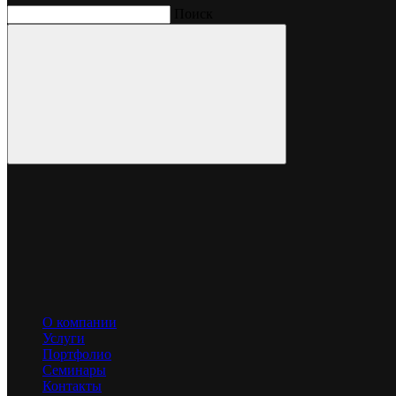
Площадь стенда
80 м
Поиск
ОПИСАНИЕ ПРОЕКТА
Открытый воздушный стенд большой площади с
оригинальным декоративным элементам внутри конструкции
О компании
Услуги
Увеличить
Портфолио
Семинары
Контакты
Смотрите также