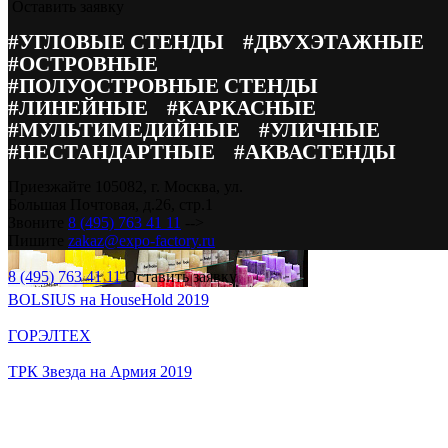
Оставить заявку
Завод ПРОТОН на Армия 2022
#УГЛОВЫЕ СТЕНДЫ
#ДВУХЭТАЖНЫЕ
#ОСТРОВНЫЕ
#ПОЛУОСТРОВНЫЕ СТЕНДЫ
#ЛИНЕЙНЫЕ
#КАРКАСНЫЕ
#МУЛЬТИМЕДИЙНЫЕ
#УЛИЧНЫЕ
#НЕСТАНДАРТНЫЕ
#АКВАСТЕНДЫ
Приезжайте
105082, г. Москва, ул.
Большая Почтовая, д.26, стр.1
Звоните
8 (495) 763 41 11
-->
Пишите
zakaz@expo-factory.ru
8 (495) 763 41 11
Оставить заявку
BOLSIUS на HouseHold 2019
ГОРЭЛТЕХ
ТРК Звезда на Армия 2019