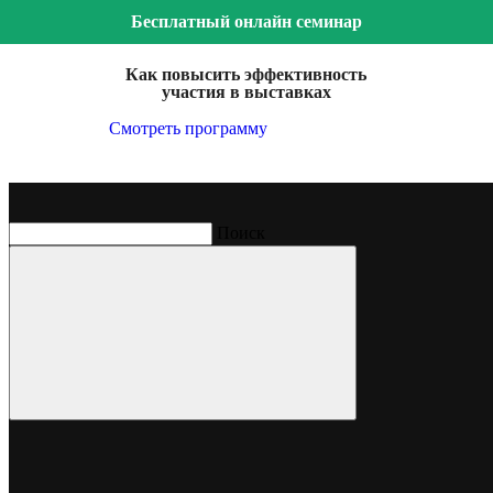
Бесплатный онлайн семинар
Как повысить эффективность
участия в выставках
Смотреть программу
Поиск
Кейсы
ТРК Звезда на Армия 2019
Телерадиокомпания Вооружённых сил Российской
Федерации, общественно-патриотический телеканал