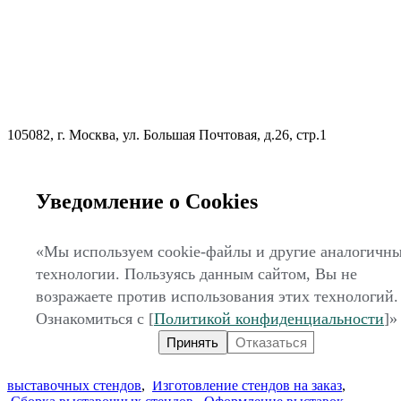
105082, г. Москва, ул. Большая Почтовая, д.26, стр.1
Уведомление о Cookies
«Мы используем cookie-файлы и другие аналогичн
технологии. Пользуясь данным сайтом, Вы не
zakaz@expo-factory.ru
возражаете против использования этих технологий.
Оставить заявку
Ознакомиться с [
Политикой конфиденциальности
]»
© 2007-2026
ООО «ВК МИРЭКС»
Принять
Отказаться
УСЛУГИ:
Дизайн выставочных стендов
,
Проектирование
стендов
,
Разработка выставочных стендов
,
Застройка
выставочных стендов
,
Изготовление стендов на заказ
,