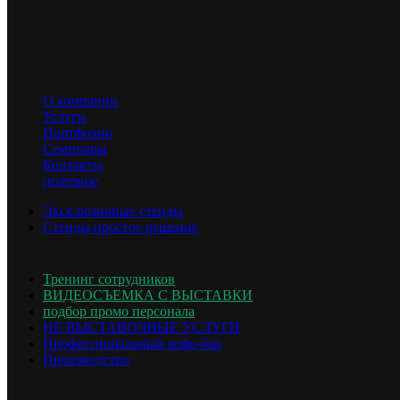
Площадь
ТРК Звезда
Выставка
О компании
Услуги
Информационные технологии и коммуникации
Портфолио
Семинары
Контакты
Место
полезное
Кубинка, ВС РФ Патриот
Эксклюзивные стенды
Стенды простое решение
Время
Тренинг сотрудников
август, 2019
ВИДЕОСЪЕМКА С ВЫСТАВКИ
подбор промо персонала
НЕ ВЫСТАВОЧНЫЕ УСЛУГИ
Профессиональный кофе-бар
Производство
Популярные Кейсы