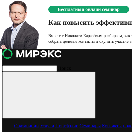
Бесплатный онлайн семинар
Как повысить эффективн
Вместе с Николаем Карасёвым разбираем, как з
собрать целевые контакты и окупить участие в
Поиск
Rust-Oleum
Декоративные краски и антикорозионные покрытия, защитные 
Выставка
MosBuild
Место проведения
Крокус Экспо, Москва
Год, месяц
Март, 2021
О компании
Услуги
Портфолио
Семинары
Контакты
поле
2
Площадь стенда
45 м