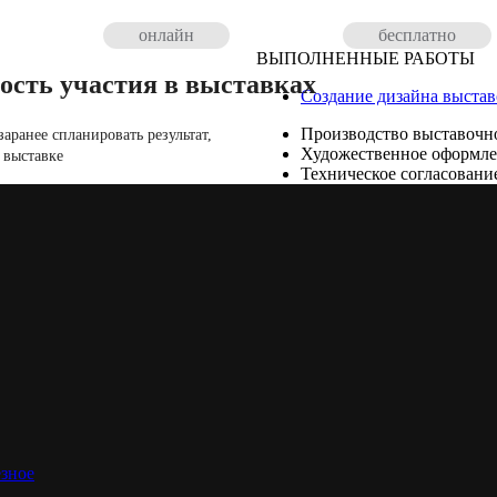
онлайн
бесплатно
ВЫПОЛНЕННЫЕ РАБОТЫ
ость участия в выставках
Создание дизайна выстав
Производство выставочно
аранее спланировать результат,
Художественное оформл
 выставке
Техническое согласовани
лаки и масла, тонирующие составы по дереву
зное