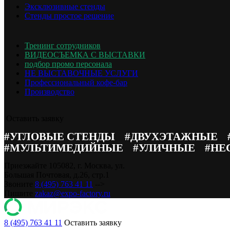
Эксклюзивные стенды
ОПИСАНИЕ ПРОЕКТА
Стенды простое решение
Эксклюзивный выставочный стенд создает соответствующую ат
Тренинг сотрудников
ВИДЕОСЪЕМКА С ВЫСТАВКИ
подбор промо персонала
НЕ ВЫСТАВОЧНЫЕ УСЛУГИ
Профессиональный кофе-бар
Производство
Оставить заявку
#УГЛОВЫЕ СТЕНДЫ
#ДВУХЭТАЖНЫЕ
#МУЛЬТИМЕДИЙНЫЕ
#УЛИЧНЫЕ
#НЕ
Приезжайте
105082, г. Москва, ул.
Большая Почтовая, д.26, стр.1
Звоните
8 (495) 763 41 11
-->
Пишите
zakaz@expo-factory.ru
8 (495) 763 41 11
Оставить заявку