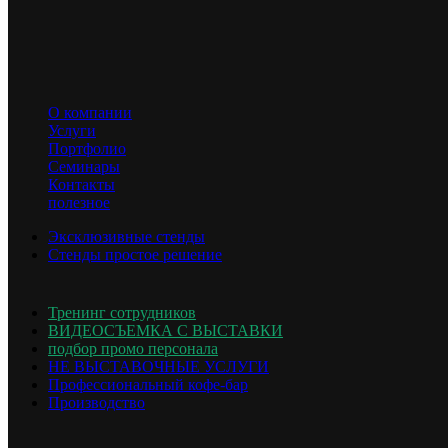
Площадь стенда
30 м
ОПИСАНИЕ ПРОЕКТА
Яркая и привлекательная атмосфера выставочной площади
отражает корпоративную культуру компании
О компании
Услуги
Портфолио
Семинары
Контакты
полезное
Эксклюзивные стенды
Стенды простое решение
Тренинг сотрудников
ВИДЕОСЪЕМКА С ВЫСТАВКИ
подбор промо персонала
НЕ ВЫСТАВОЧНЫЕ УСЛУГИ
Профессиональный кофе-бар
Производство
Увеличить