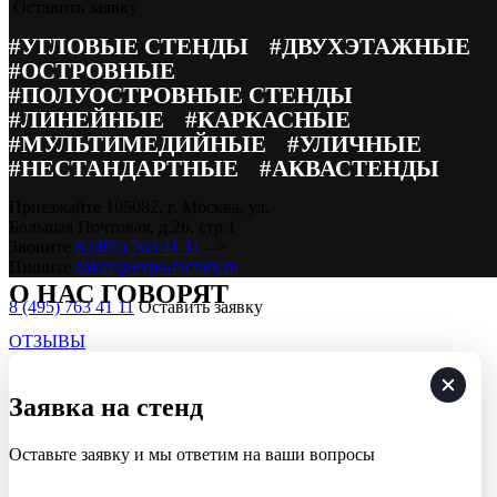
Оставить заявку
Смотрите также
#УГЛОВЫЕ СТЕНДЫ
#ДВУХЭТАЖНЫЕ
#ОСТРОВНЫЕ
Все проекты
#ПОЛУОСТРОВНЫЕ СТЕНДЫ
#ЛИНЕЙНЫЕ
#КАРКАСНЫЕ
Газхолодтехника
#МУЛЬТИМЕДИЙНЫЕ
#УЛИЧНЫЕ
#НЕСТАНДАРТНЫЕ
#АКВАСТЕНДЫ
АРКТЕХ
вернуться к списку
Приезжайте
105082, г. Москва, ул.
Большая Почтовая, д.26, стр.1
Звоните
8 (495) 763 41 11
-->
Пишите
zakaz@expo-factory.ru
О НАС ГОВОРЯТ
8 (495) 763 41 11
Оставить заявку
ОТЗЫВЫ
Заявка на стенд
Оставьте заявку и мы ответим на ваши вопросы