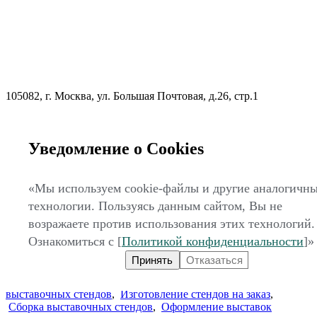
105082, г. Москва, ул. Большая Почтовая, д.26, стр.1
Уведомление о Cookies
«Мы используем cookie-файлы и другие аналогичн
технологии. Пользуясь данным сайтом, Вы не
zakaz@expo-factory.ru
возражаете против использования этих технологий.
Оставить заявку
Ознакомиться с [
Политикой конфиденциальности
]»
© 2007-2026
ООО «ВК МИРЭКС»
Принять
Отказаться
УСЛУГИ:
Дизайн выставочных стендов
,
Проектирование
стендов
,
Разработка выставочных стендов
,
Застройка
выставочных стендов
,
Изготовление стендов на заказ
,
Сборка выставочных стендов
,
Оформление выставок