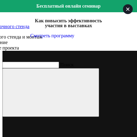
Бесплатный онлайн семинар
Как повысить эффективность
участия в выставках
очного стенда
Смотреть программу
го стенда и монтаж
ение
е проекта
Поиск
Nickelodeon
Один из самых распространенных и всемирно известных
мультимедийных развлекательных брендов для детей и семей
Выставка
Мультимир
Место проведения
ВДНХ, Москва
Год, месяц
Май, 2019
2