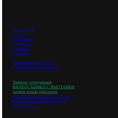
2
Площадь стенда
135 м
ОПИСАНИЕ ПРОЕКТА
Просторный стенд, выполненный в фирменных цветах
О компании
компании, притягивает взгляд
Услуги
Портфолио
Семинары
Контакты
полезное
Эксклюзивные стенды
Стенды простое решение
Тренинг сотрудников
ВИДЕОСЪЕМКА С ВЫСТАВКИ
подбор промо персонала
НЕ ВЫСТАВОЧНЫЕ УСЛУГИ
Профессиональный кофе-бар
Производство