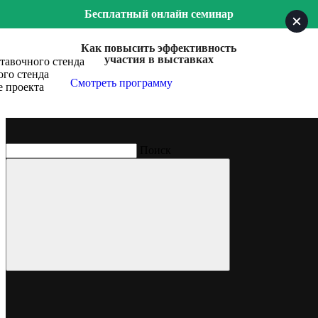
Бесплатный онлайн семинар
Как повысить эффективность
участия в выставках
тавочного стенда
го стенда
Смотреть программу
е проекта
Поиск
Nesse
одноо из старейших европейских предприятий
специализирующихся на выпуске пищевых ингредиентов для
мясоперерабатывающей отрасли
Выставка
Агропродмаш
Место проведения
Экспоцентр, Москва
Год, месяц
Октябрь, 2019