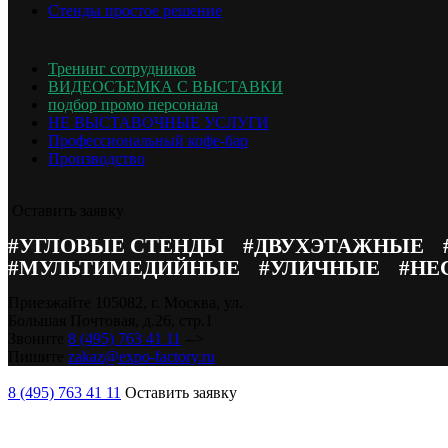
Стенды простое решение
ОПИСАНИЕ ПРОЕКТА
Тренинг сотрудников
Просторный и функциональный стенд с демонстрацией продук
ВИДЕОСЪЕМКА С ВЫСТАВКИ
подбор промо персонала
НЕ ВЫСТАВОЧНЫЕ УСЛУГИ
Профессиональный кофе-бар
Производство
Оставить заявку
#УГЛОВЫЕ СТЕНДЫ
#ДВУХЭТАЖНЫЕ
#МУЛЬТИМЕДИЙНЫЕ
#УЛИЧНЫЕ
#НЕ
Приезжайте
105082, г. Москва, ул.
Большая Почтовая, д.26, стр.1
Звоните
8 (495) 763 41 11
-->
Пишите
zakaz@expo-factory.ru
8 (495) 763 41 11
Оставить заявку