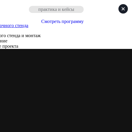
практика и кейсы
Смотреть программу
очного стенда
го стенда и монтаж
ение
е проекта
, комплектующие и материалы.