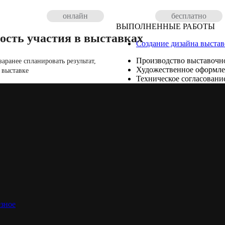
онлайн
бесплатно
ВЫПОЛНЕННЫЕ РАБОТЫ
ость участия в выставках
Создание дизайна выстав
Производство выставочно
аранее спланировать результат,
Художественное оформл
 выставке
Техническое согласовани
фессиональных солнцезащитных систем: все виды оборудования
зное