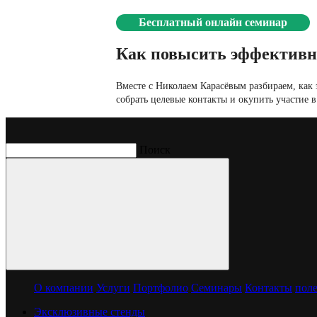
Бесплатный онлайн семинар
Как повысить эффективн
Вместе с Николаем Карасёвым разбираем, как з
собрать целевые контакты и окупить участие в
Поиск
AMIGO
В ассортименте AMIGO все необходимое для изготовления про
Выставка
MosBuild
Место проведения
Крокус Экспо, Москва
О компании
Услуги
Портфолио
Семинары
Контакты
поле
Год, месяц
Март, 2023
2
Площадь стенда
144 м
Эксклюзивные стенды